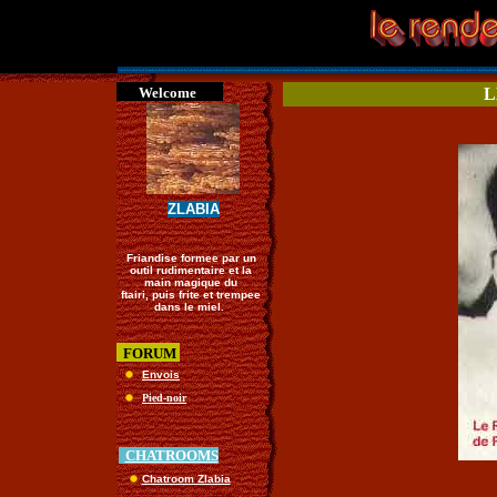
Welcome
L
ZLABIA
Friandise formee par un
outil rudimentaire et la
main magique du
ftairi, puis frite et trempee
dans le miel.
FORUM
Envois
Pied-noir
CHATROOMS
Chatroom Zlabia