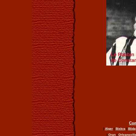
Com
|
Alger
|
Biskra
|
Blida
|
Oran
|
Orleansvill