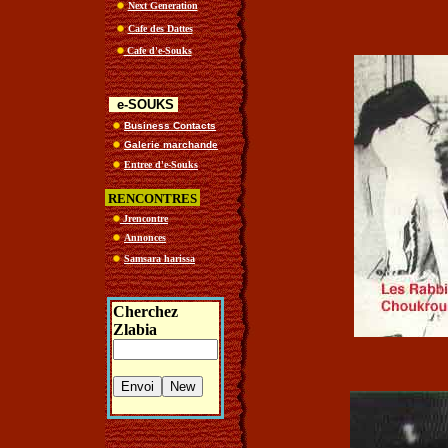
Next Generation
Cafe des Dattes
Cafe d'e-Souks
e-SOUKS
Business Contacts
Galerie marchande
Entree d'e-Souks
RENCONTRES
Jrencontre
Annonces
Samsara harissa
Cherchez
Zlabia